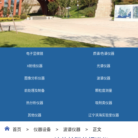
电子显微镜
质谱/色谱仪器
X射线仪器
光谱仪器
图像分析仪器
波谱仪器
前处理及制备
颗粒度测量
热分析仪器
吸附类仪器
其他仪器
辽宁滨海实验室仪器
首页
>
仪器设备
>
波谱仪器
> 正文