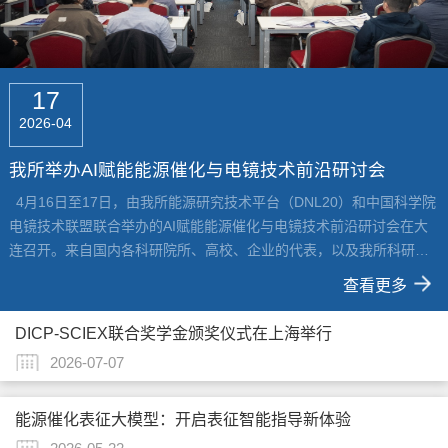
07
22
17
05
21
2026-07
2026-05
2026-04
2026-03
2026-01
DICP-SCIEX联合奖学金颁奖仪式在上海举行
能源催化表征大模型：开启表征智能指导新体验
我所举办AI赋能能源催化与电镜技术前沿研讨会
平台刘海峰获大连化物所2025年度质量工作先进个人
平台举行2025年度工作交流暨职工考核会议
7月3日，DICP-SCIEX联合奖学金颁奖仪式在上海SCIEX（中国）总部
能源研究技术平台（DNL20）倾力打造的能源催化表征大模型已正式
4月16日至17日，由我所能源研究技术平台（DNL20）和中国科学院
近日，我所2025年度质量工作先进评选结果公布，平台刘海峰荣获质
1月20日，能源研究技术平台在基础楼会议室举行2025年度工作交流
举行。SCIEX全球副总裁中国区总经理蔡俊松、我所能源研究技术平
上线。为帮助广大科研人员更好地了解并使用这一智能工具，现对其
电镜技术联盟联合举办的AI赋能能源催化与电镜技术前沿研讨会在大
量先进个人。刘海峰立足计量检定与管理岗位，始终秉持严谨务实的
暨职工考核会议，全体支撑岗职工共32人参会交流。首先，平台主任
台代主任靳艳，以及获奖研究生陈瑶（1808组，导师：许国旺）、管
核心能力与使用方式做进一步介绍。硬核技术路线：多维度构建智能
连召开。来自国内各科研院所、高校、企业的代表，以及我所科研和
工作态度，高效履职尽责。2025年，他负责10个研究组的计量器具管
靳艳做2025年度平台工作报告。聚焦平台主责主业，靳艳详细介绍了
朋维（1808组，导师：许国旺）、师程程（103组，导师：陈吉平）
表征底座能源催化表征大模型以“大模型 + 知识库 + 专家系统”为核心
职能部门相关人员共110余人参加会议。开幕式上，我所所务委员肖
理工作，完成485台件器具信息化管控，实现账、物、卡一致，检定
本年度改善条件专项、辽宁滨海实验室能源转化平台建设情况、大型
查看更多
查看更多
查看更多
查看更多
查看更多
等参加颁奖仪式。蔡俊松表示，希望双方立足国家绿色能源与生命健
技术架构，实现从数据整合到智能应用的全链路赋能：底层基座搭
宇、能源研究技术平台代主任靳艳、低碳战略研究中心副主任李婉君
率、规范率、证书完整率均达100%，为研究所顺利通过质量管理体系
仪器共享管理及考核情况，并围绕队伍建设、运行管理和人工智能三
康领域发展需求，持续深化在质谱技术领域的交流合作、推动更多高
建：依托 Dify 框架集成 Qwen、Deepseek 等主流大模型，保障核心
联合发布了“能源催化表征大模型”和“RCESBot科研智能体”。“能源催
年度监督审核提供了有力支撑。全年累计完成内外部计量检定3273台
个方面系统总结了2025年的各项工作。随后，平台技术负责人和员工
DICP-SCIEX联合奖学金颁奖仪式在上海举行
质量成果产出。靳艳表示，本届颁奖仪式选在...
智能交互能力的高效与精准；全域知识融...
化表征大模型”面向能源催化材料智...
件，高效完成6个园区1284台气体报警器的...
逐一对各技术组和个人工作进行汇报。大家...
2026-07-07
能源催化表征大模型：开启表征智能指导新体验